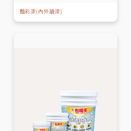
豔彩漆(內外牆漆)