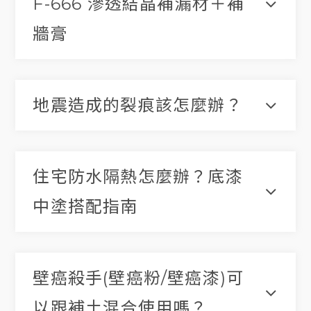
F-666 滲透結晶補漏材＋補
牆膏
地震造成的裂痕該怎麼辦？
住宅防水隔熱怎麼辦？底漆
中塗搭配指南
壁癌殺手(壁癌粉/壁癌漆)可
以跟補土混合使用嗎？