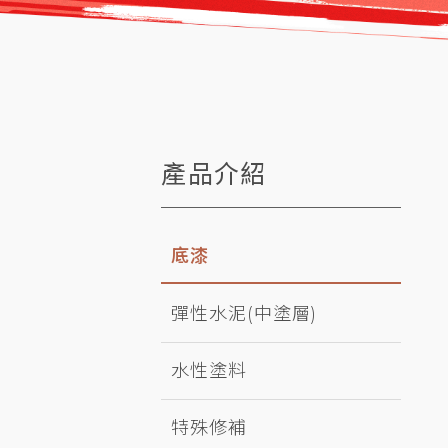
產品介紹
底漆
彈性水泥(中塗層)
水性塗料
特殊修補