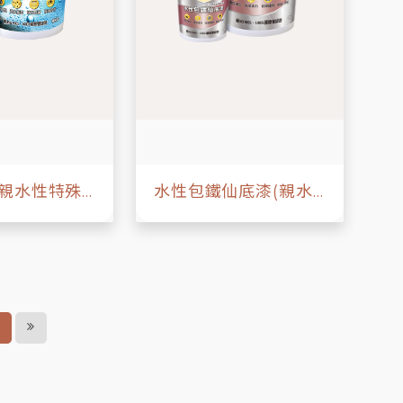
(親水性特殊
水性包鐵仙底漆(親水
性)