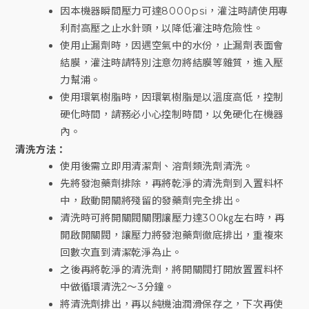
因本機器瞬間壓力可達8000psi，灌注時請使用專
利耐高壓之止水針頭，以降低灌注時危險性。
使用止漏劑時，因遇空氣中的水份，止漏劑表面會
結膜，灌注時請特別注意勿將結膜等雜質，進入壓
力幫浦。
使用環氧樹脂時，因環氧樹脂是以溫度高低，控制
硬化時間，請務必小心控制時間，以免硬化在機器
內。
清洗方法：
使用後需立即用清潔劑、溶劑類洗劑清洗。
先將發泡藥劑排除，再將乾淨的清洗劑到入置料杯
中，啟動開關將殘留的發藥劑完全排出。
清洗時可將開關閥關閉讓壓力達300㎏左右時，再
開啟開關閥，讓壓力將發泡藥劑徹底排出，重複來
回數次直到清潔乾淨為止。
之後再將乾淨的清洗劑，將開關閥打開放置置料杯
中做循環清洗2～3分鐘。
將清洗劑排出，再以純機油潤滑保存之，下次再使