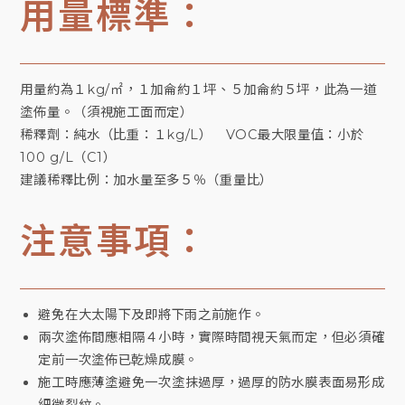
用量標準：
用量約為１kg/㎡，１加侖約１坪、５加侖約５坪，此為一道
塗佈量。（須視施工面而定）
稀釋劑：純水（比重：１kg/L） VOC最大限量值：小於
100 g/L（C1）
建議稀釋比例：加水量至多５％（重量比）
注意事項：
避免在大太陽下及即將下雨之前施作。
兩次塗佈間應相隔４小時，實際時間視天氣而定，但必須確
定前一次塗佈已乾燥成膜。
施工時應薄塗避免一次塗抹過厚，過厚的防水膜表面易形成
細微裂紋。