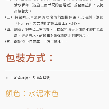
清水稀釋（視施工面狀況酌量增減）並全面塗佈，以提
高接著力。
（三）將包晴天單液彈泥以滾筒稍加攪拌後，以毛刷、滾筒
（Roller）方式塗佈於施工面上2～3道。
（四）須隔８小時以上乾燥後，可搭配包晴天水性防水膠作為面
層，達到防水、耐候和保護彈性防水材的效果。
（五）養護72小時完成。（方可試水）。
包裝方式：
１加侖桶裝、５加侖桶裝
顏色：水泥本色